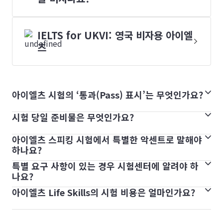
IELTS for UKVI: 영국 비자용 아이엘
츠
아이엘츠 시험의 ‘통과(Pass) 표시’는 무엇인가요?
시험 당일 준비물은 무엇인가요?
아이엘츠 Life Skills 시험에서는 결과가 밴드 점수로 주어지
지 않고 통과(Pass) 또는 탈락(Fail)으로 표시됩니다.
아이엘츠 스피킹 시험에서 특별한 악센트로 말해야
아이엘츠 시험 신청에 사용한 것과 동일한 여권을 지참해야
아이엘츠 Academic 또는 General Training(제너럴 트레이
하나요?
합니다. 컴퓨터 아이엘츠 시험의 경우, 센터에서 펜과 종이를
닝) 시험에는 통과(Pass) 또는 탈락(Fail)이 없습니다. 점수는
특별 요구 사항이 있는 경우 시험센터에 알려야 하
모든 사람은 말할 때 악센트가 있으며, 아이엘츠 시험을 위해
제공합니다.
9개의 밴드 점수 체계로 채점됩니다. 각 교육 기관 또는 조직
나요?
악센트를 변경할 필요는 없습니다. 대신, 시험관이 이해할 수
은 개별 요건을 충족하기 위해 자체적으로 아이엘츠 점수를
아이엘츠 Life Skills의 시험 비용은 얼마인가요?
예. 가능한 한 빨리 현지 시험센터에 연락하여 특별 요구 사항
있도록 명확하고 자연스러운 속도로 말하는 데 집중하세요.
모든 개인 소지품은 고사실 밖에 있는 보안 구역이나 사물함
설정합니다.
을 알리는 것이 가장 좋습니다.
매일 영어를 연습하고 다양한 원어민의 악센트를 듣는 것은
에 두어야 합니다. 휴대폰, 호출기 및 스마트워치는 반드시 전
아이엘츠 Life Skills의 시험 비용은 A1 / B1 모두 312,000
수정된 시험 버전을 준비하거나 특별한 관리 조치를 하기 위