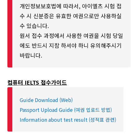
개인정보보호법에 따라서, 아이엘츠 시험 접
명동 SKY어학원
수 시 신분증은 유효한 여권으로만 사용하실
수 있습니다.
경기
분당 EJ Plus어
원서 접수 과정에서 사용한 여권을 시험 당일
분당
학원
에도 반드시 지참 하셔야 하니 유의해주시기
인촌
인천 송도 글로벌 캠
바랍니다.
송도
퍼스
대전
대전 스피커어학
충남대학교 국제언어
컴퓨터 IELTS 접수가이드
원
교육원
Guide Download (Web)
부산
부산 렉시스어학
부산 렉시스어학원
Passport Upload Guide (여권 업로드 방법)
원
Information about test result (성적표 관련)
대구
대구 브라운어학
대구 브라운어학원