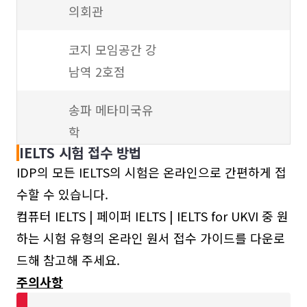
의회관
코지 모임공간 강
남역 2호점
송파 메타미국유
학
IELTS 시험 접수 방법
서울
종로 파고다어학
강북 IDP 컴퓨터 시
IDP의 모든 IELTS의 시험은 온라인으로 간편하게 접
강북
원
험장
수할 수 있습니다.
컴퓨터 IELTS | 페이퍼 IELTS | IELTS for UKVI 중 원
고려대학교
신촌 파고다어학원
하는 시험 유형의 온라인 원서 접수 가이드를 다운로
드해 참고해 주세요.
신촌 파고다어학
주의사항
원