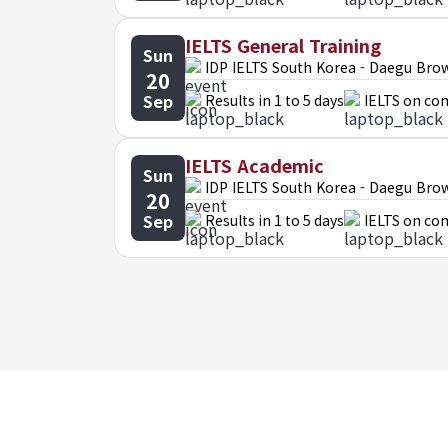
IELTS General Training
Sun
IDP IELTS South Korea - Daegu Bro
20
Sep
Results in 1 to 5 days
IELTS on co
IELTS Academic
Sun
IDP IELTS South Korea - Daegu Bro
20
Sep
Results in 1 to 5 days
IELTS on co